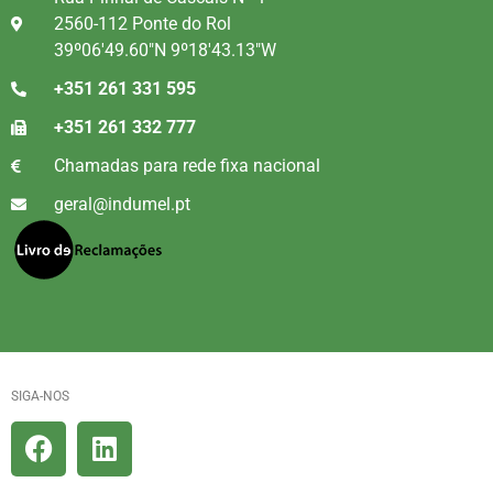
2560-112 Ponte do Rol
39º06'49.60"N 9º18'43.13"W
+351 261 331 595
+351 261 332 777
Chamadas para rede fixa nacional
geral@indumel.pt
SIGA-NOS