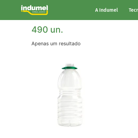
Início
/ Unidades/Palete do produto / 490 un.
A Indumel
Tec
490 un.
Apenas um resultado