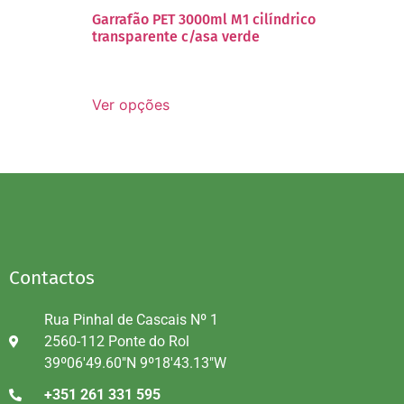
Garrafão PET 3000ml M1 cilíndrico
transparente c/asa verde
Ver opções
Contactos
Rua Pinhal de Cascais Nº 1
2560-112 Ponte do Rol
39º06'49.60"N 9º18'43.13"W
+351 261 331 595