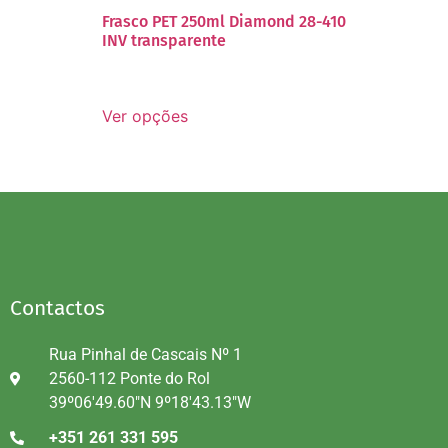
Frasco PET 250ml Diamond 28-410
INV transparente
Ver opções
Contactos
Rua Pinhal de Cascais Nº 1
2560-112 Ponte do Rol
39º06'49.60"N 9º18'43.13"W
+351 261 331 595