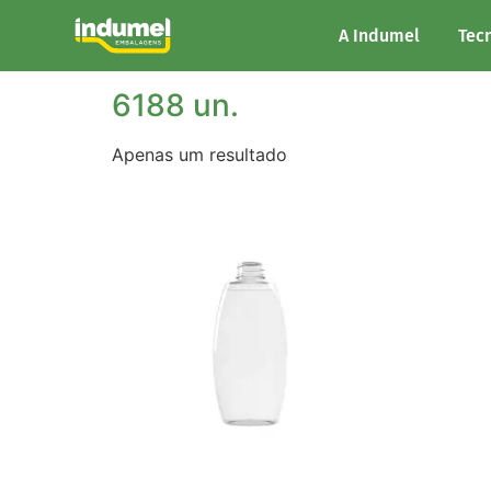
Início
/ Unidades/Palete do produto / 6188 un
A Indumel
Tec
6188 un.
Apenas um resultado