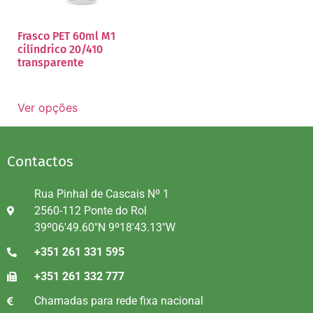
Frasco PET 60ml M1
cilíndrico 20/410
transparente
Ver opções
Contactos
Rua Pinhal de Cascais Nº 1
2560-112 Ponte do Rol
39º06'49.60"N 9º18'43.13"W
+351 261 331 595
+351 261 332 777
Chamadas para rede fixa nacional