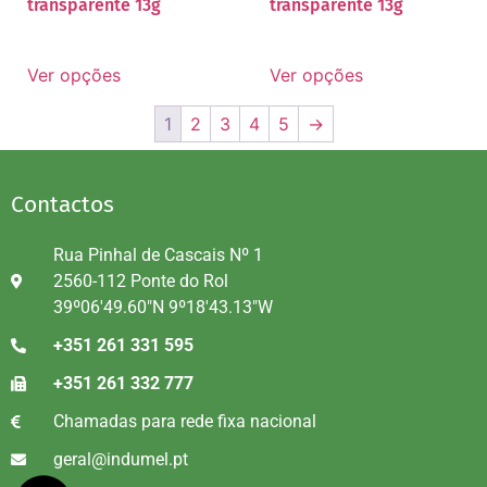
transparente 13g
transparente 13g
Ver opções
Ver opções
1
2
3
4
5
→
Contactos
Rua Pinhal de Cascais Nº 1
2560-112 Ponte do Rol
39º06'49.60"N 9º18'43.13"W
+351 261 331 595
+351 261 332 777
Chamadas para rede fixa nacional
geral@indumel.pt