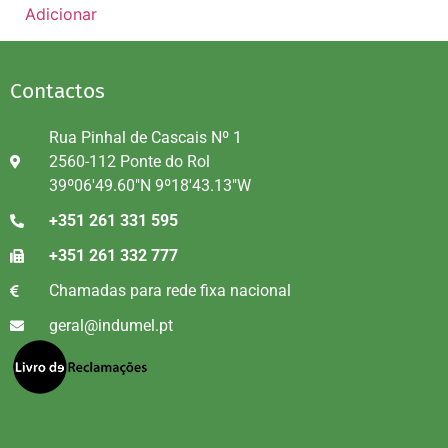
Adicionar
Contactos
Rua Pinhal de Cascais Nº 1
2560-112 Ponte do Rol
39º06'49.60"N 9º18'43.13"W
+351 261 331 595
+351 261 332 777
Chamadas para rede fixa nacional
geral@indumel.pt