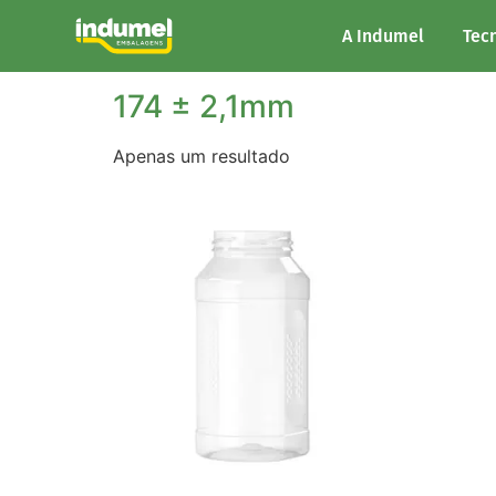
Início
/ Altura do produto / 174 ± 2,1mm
A Indumel
Tec
174 ± 2,1mm
Apenas um resultado