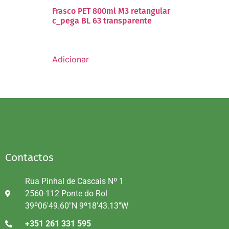
Frasco PET 800ml M3 retangular
c_pega BL 63 transparente
Adicionar
Contactos
Rua Pinhal de Cascais Nº 1
2560-112 Ponte do Rol
39º06'49.60"N 9º18'43.13"W
+351 261 331 595