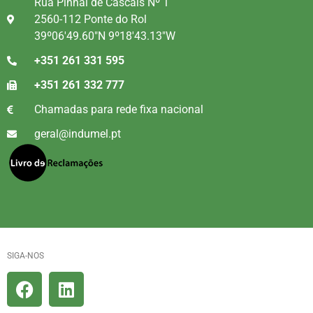
Rua Pinhal de Cascais Nº 1
2560-112 Ponte do Rol
39º06'49.60"N 9º18'43.13"W
+351 261 331 595
+351 261 332 777
Chamadas para rede fixa nacional
geral@indumel.pt
SIGA-NOS