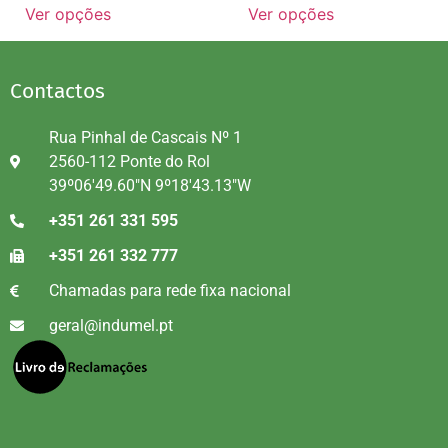
Ver opções
Ver opções
Contactos
Rua Pinhal de Cascais Nº 1
2560-112 Ponte do Rol
39º06'49.60"N 9º18'43.13"W
+351 261 331 595
+351 261 332 777
Chamadas para rede fixa nacional
geral@indumel.pt