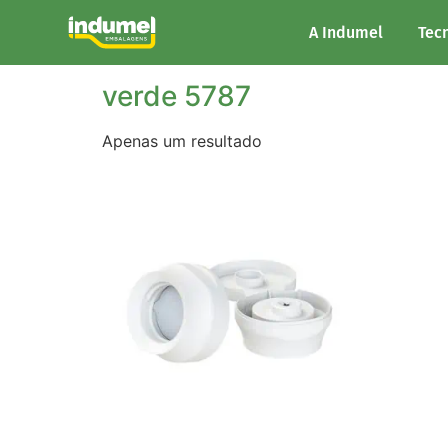
Início
/ Cor do produto / verde 5787
A Indumel
Tec
verde 5787
Apenas um resultado