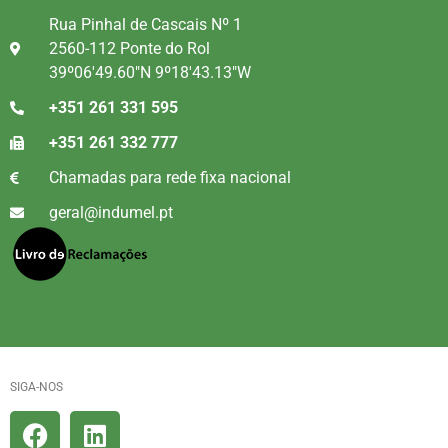
Rua Pinhal de Cascais Nº 1
2560-112 Ponte do Rol
39º06'49.60"N 9º18'43.13"W
+351 261 331 595
+351 261 332 777
Chamadas para rede fixa nacional
geral@indumel.pt
SIGA-NOS