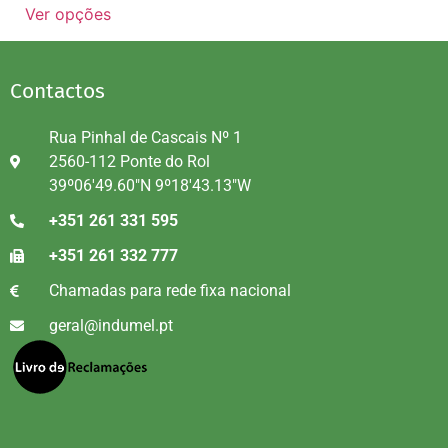
Ver opções
Contactos
Rua Pinhal de Cascais Nº 1
2560-112 Ponte do Rol
39º06'49.60"N 9º18'43.13"W
+351 261 331 595
+351 261 332 777
Chamadas para rede fixa nacional
geral@indumel.pt