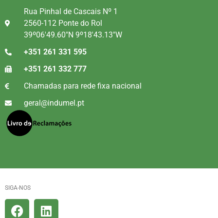
Rua Pinhal de Cascais Nº 1
2560-112 Ponte do Rol
39º06'49.60"N 9º18'43.13"W
+351 261 331 595
+351 261 332 777
Chamadas para rede fixa nacional
geral@indumel.pt
SIGA-NOS