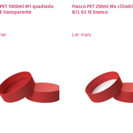
 PET 1000ml M1 quadrado
Frasco PET 250ml M4 cilíndr
1E transparente
B/L 63 1E branco
nar
Ler mais