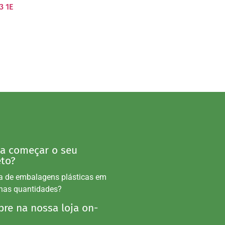
3 1E
 a começar o seu
eto?
a de embalagens plásticas em
nas quantidades?
re na nossa loja on-