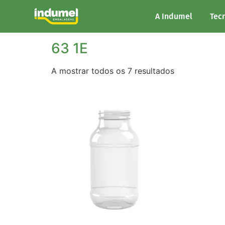
Início
/ Marisa do produto / 63 1E
A Indumel
Tec
63 1E
A mostrar todos os 7 resultados