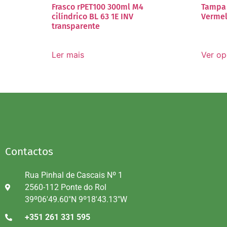
Frasco rPET100 300ml M4
Tampa 
cilíndrico BL 63 1E INV
Vermel
transparente
Ler mais
Ver o
Contactos
Rua Pinhal de Cascais Nº 1
2560-112 Ponte do Rol
39º06'49.60"N 9º18'43.13"W
+351 261 331 595