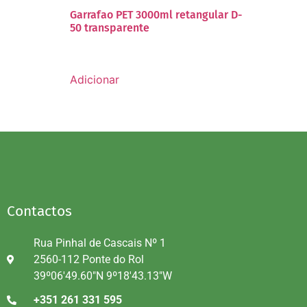
Garrafao PET 3000ml retangular D-
50 transparente
Adicionar
Contactos
Rua Pinhal de Cascais Nº 1
2560-112 Ponte do Rol
39º06'49.60"N 9º18'43.13"W
+351 261 331 595