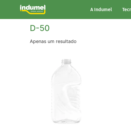
Início
/ Marisa do produto / D-50
A Indumel
Tec
D-50
Apenas um resultado