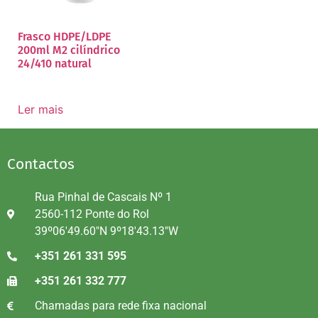
Frasco HDPE/LDPE
200ml M2 cilíndrico
24/410 natural
Ler mais
Contactos
Rua Pinhal de Cascais Nº 1
2560-112 Ponte do Rol
39º06'49.60"N 9º18'43.13"W
+351 261 331 595
+351 261 332 777
Chamadas para rede fixa nacional