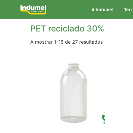
Início
/ Material do produto / PET reciclado 
A Indumel
Tec
PET reciclado 30%
A mostrar 1–16 de 27 resultados