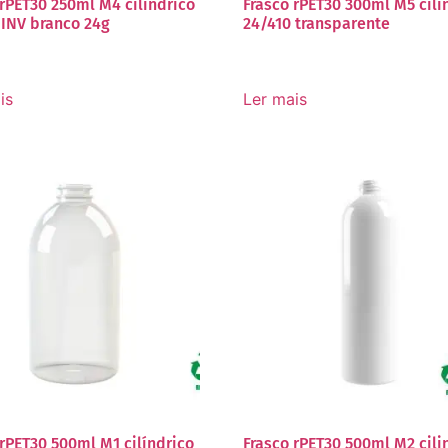
 rPET30 250ml M4 cilíndrico
Frasco rPET30 300ml M5 cilí
 INV branco 24g
24/410 transparente
is
Ler mais
 rPET30 500ml M1 cilíndrico
Frasco rPET30 500ml M2 cili