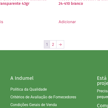
transparente 43gr
24-410 branco
is
Adicionar
1
2
→
A Indumel
Está
proj
Política da Qualidade
Precis
peque
Critérios de Avaliação de Fornecedores
Condições Gerais de Venda
Comp