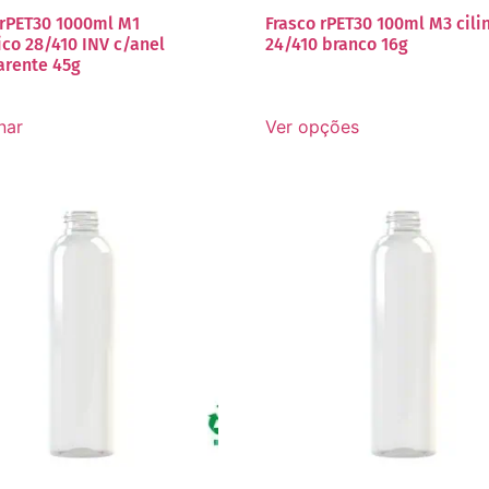
 rPET30 1000ml M1
Frasco rPET30 100ml M3 cili
ico 28/410 INV c/anel
24/410 branco 16g
arente 45g
nar
Ver opções