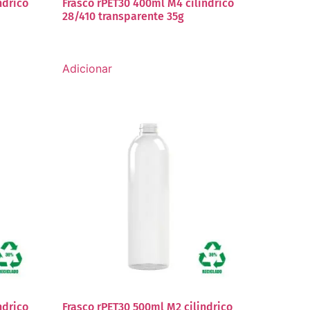
ndrico
Frasco rPET30 400ml M4 cilíndrico
28/410 transparente 35g
Adicionar
ndrico
Frasco rPET30 500ml M2 cilindrico