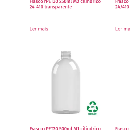
Frasco rPET30 250ml M2 cilíndrico
Frasco
24-410 transparente
24/410
Ler mais
Ler ma
Frasco rPET30 500ml M1 cilindrico
Frasco