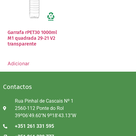
Garrafa rPET30 1000ml
M1 quadrada 29-21 V2
transparente
Adicionar
Contactos
Rua Pinhal de Cascais Nº 1
2560-112 Ponte do Rol
39º06'49.60"N 9º18'43.13"W
+351 261 331 595