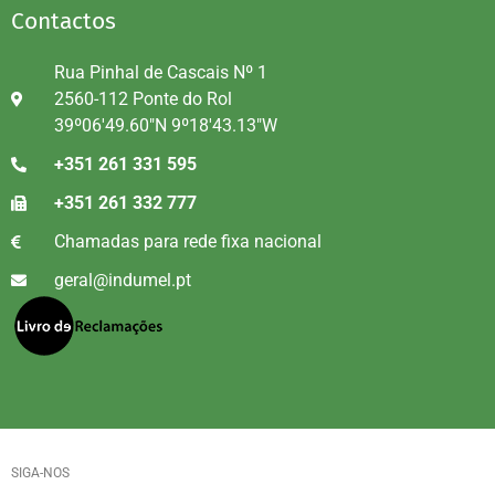
Contactos
Rua Pinhal de Cascais Nº 1
2560-112 Ponte do Rol
39º06'49.60"N 9º18'43.13"W
+351 261 331 595
+351 261 332 777
Chamadas para rede fixa nacional
geral@indumel.pt
SIGA-NOS