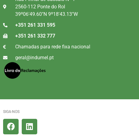
2560-112 Ponte do Rol
39º06'49.60"N 9º18'43.13"W
+351 261 331 595
+351 261 332 777
Chamadas para rede fixa nacional
geral@indumel.pt
SIGA-NOS