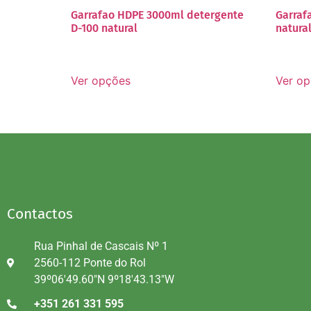
Garrafao HDPE 3000ml detergente
Garraf
D-100 natural
natura
Ver opções
Ver o
Contactos
Rua Pinhal de Cascais Nº 1
2560-112 Ponte do Rol
39º06'49.60"N 9º18'43.13"W
+351 261 331 595