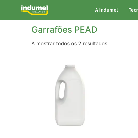
Início
/ Produtos etiquetados com “Garrafõe
A Indumel
Tec
Garrafões PEAD
A mostrar todos os 2 resultados