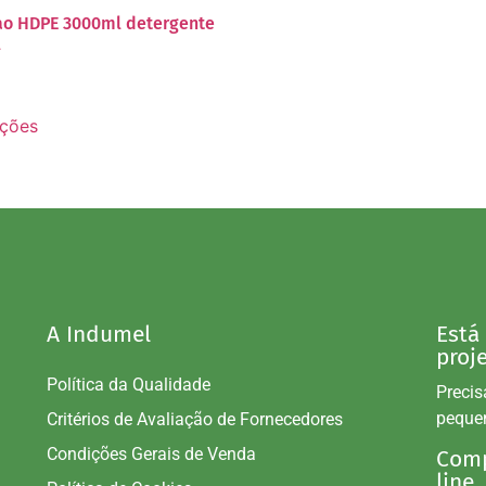
ao HDPE 3000ml detergente
l
pções
A Indumel
Está
proj
Política da Qualidade
Precis
peque
Critérios de Avaliação de Fornecedores
Condições Gerais de Venda
Comp
line.