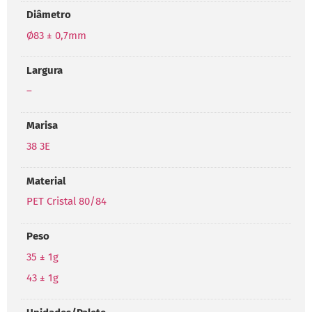
Diâmetro
Ø83 ± 0,7mm
Largura
–
Marisa
38 3E
Material
PET Cristal 80/84
Peso
35 ± 1g
43 ± 1g