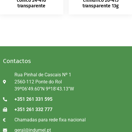
conico 24-410
cilindrico 20-415
transparente
transparente 13g
Contactos
Rua Pinhal de Cascais Nº 1
2560-112 Ponte do Rol
39º06'49.60"N 9º18'43.13"W
+351 261 331 595
+351 261 332 777
Chamadas para rede fixa nacional
geral@indumel.pt