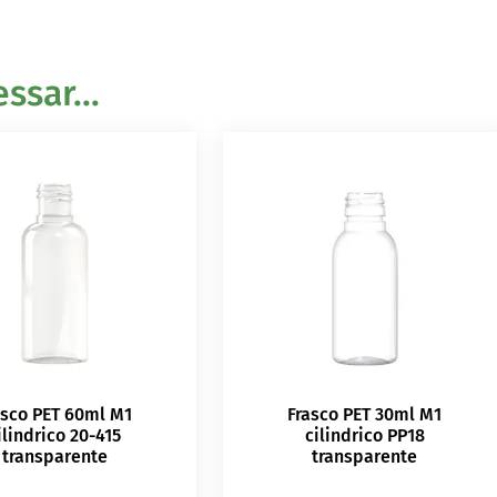
sar...
asco PET 60ml M1
Frasco PET 30ml M1
ilindrico 20-415
cilindrico PP18
transparente
transparente