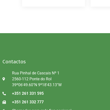
Contactos
Rua Pinhal de Cascais Nº 1
2560-112 Ponte do Rol
39º06'49.60"N 9º18'43.13"W
+351 261 331 595
+351 261 332 777