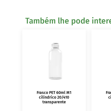
Também lhe pode interes
Frasco PET 60ml M1
Fr
cilíndrico 20/410
c
transparente