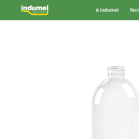
A Indumel
Tec