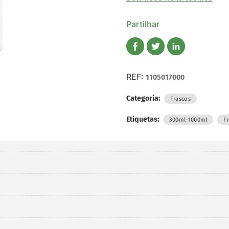
Partilhar
REF:
1105017000
Categoria:
Frascos
Etiquetas:
,
300ml-1000ml
F