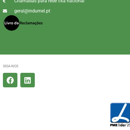
Chamadas para rede fixa nacional
geral@indumel.pt
SIGA-NOS