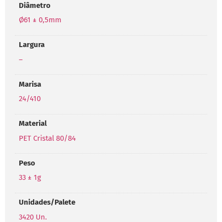
Diâmetro
Ø61 ± 0,5mm
Largura
–
Marisa
24/410
Material
PET Cristal 80/84
Peso
33 ± 1g
Unidades/Palete
3420 Un.