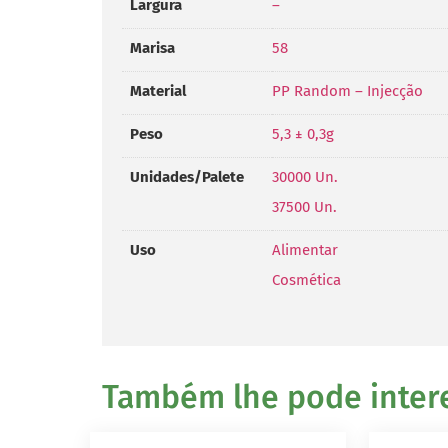
Largura
–
Marisa
58
Material
PP Random – Injecção
Peso
5,3 ± 0,3g
Unidades/Palete
30000 Un.
37500 Un.
Uso
Alimentar
Cosmética
Também lhe pode interes