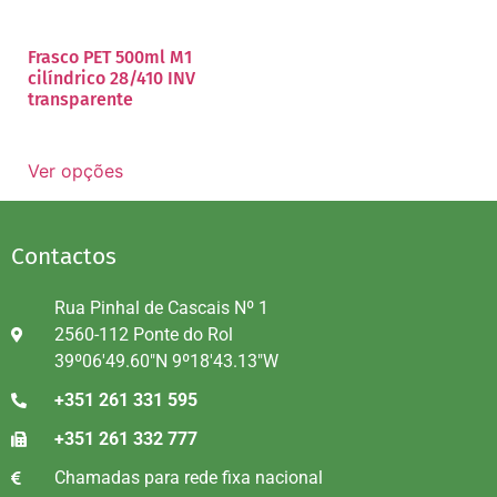
Frasco PET 500ml M1
cilíndrico 28/410 INV
transparente
Ver opções
Contactos
Rua Pinhal de Cascais Nº 1
2560-112 Ponte do Rol
39º06'49.60"N 9º18'43.13"W
+351 261 331 595
+351 261 332 777
Chamadas para rede fixa nacional