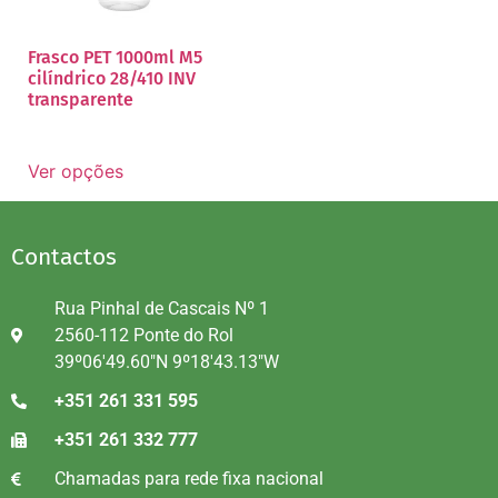
Frasco PET 1000ml M5
cilíndrico 28/410 INV
transparente
Ver opções
Contactos
Rua Pinhal de Cascais Nº 1
2560-112 Ponte do Rol
39º06'49.60"N 9º18'43.13"W
+351 261 331 595
+351 261 332 777
Chamadas para rede fixa nacional