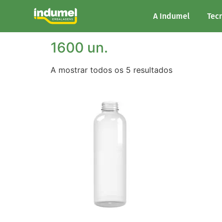
Início
/ Unidades/Palete do produto / 1600 un
A Indumel
Tec
1600 un.
A mostrar todos os 5 resultados