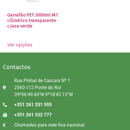
Garrafão PET 3000ml M1
cilíndrico transparente
c/asa verde
Ver opções
Contactos
Rua Pinhal de Cascais Nº 1
2560-112 Ponte do Rol
39º06'49.60"N 9º18'43.13"W
+351 261 331 595
+351 261 332 777
Chamadas para rede fixa nacional