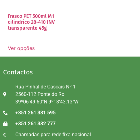
Frasco PET 500ml M1
cilindrico 28-410 INV
transparente 45g
Ver opções
Contactos
Rua Pinhal de Cascais Nº 1
2560-112 Ponte do Rol
39º06'49.60"N 9º18'43.13"W
+351 261 331 595
+351 261 332 777
Chamadas para rede fixa nacional