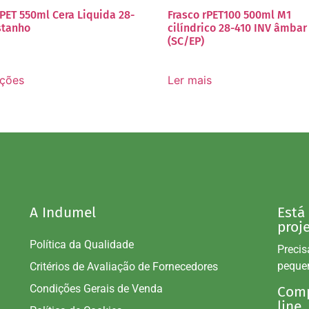
 PET 550ml Cera Liquida 28-
Frasco rPET100 500ml M1
stanho
cilíndrico 28-410 INV âmbar
(SC/EP)
pções
Ler mais
A Indumel
Está
proj
Política da Qualidade
Precis
peque
Critérios de Avaliação de Fornecedores
Condições Gerais de Venda
Comp
line.