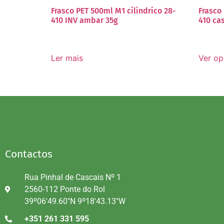
Frasco PET 500ml M1 cilindrico 28-
Frasco
410 INV ambar 35g
410 ca
Ler mais
Ver o
Contactos
Rua Pinhal de Cascais Nº 1
2560-112 Ponte do Rol
39º06'49.60"N 9º18'43.13"W
+351 261 331 595