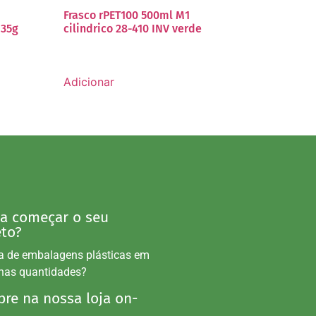
Frasco rPET100 500ml M1
 35g
cilindrico 28-410 INV verde
Adicionar
 a começar o seu
eto?
a de embalagens plásticas em
nas quantidades?
re na nossa loja on-