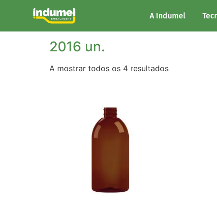
Início
/ Unidades/Palete do produto / 2016 un
A Indumel
Tec
2016 un.
A mostrar todos os 4 resultados