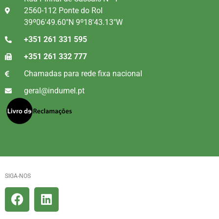
2560-112 Ponte do Rol
39º06'49.60"N 9º18'43.13"W
+351 261 331 595
+351 261 332 777
Chamadas para rede fixa nacional
geral@indumel.pt
SIGA-NOS