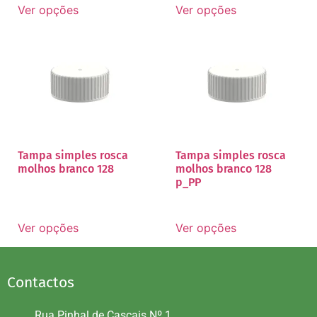
Ver opções
Ver opções
Tampa simples rosca
Tampa simples rosca
molhos branco 128
molhos branco 128
p_PP
Ver opções
Ver opções
Contactos
Rua Pinhal de Cascais Nº 1