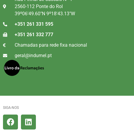
2560-112 Ponte do Rol
39º06'49.60"N 9º18'43.13"W
+351 261 331 595
+351 261 332 777
Chamadas para rede fixa nacional
geral@indumel.pt
SIGA-NOS