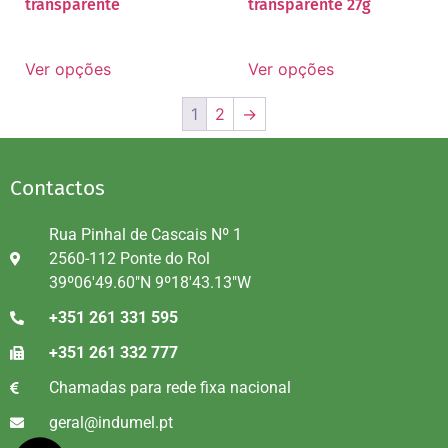
transparente
transparente 27g
Ver opções
Ver opções
1
2
→
Contactos
Rua Pinhal de Cascais Nº 1
2560-112 Ponte do Rol
39º06'49.60"N 9º18'43.13"W
+351 261 331 595
+351 261 332 777
Chamadas para rede fixa nacional
geral@indumel.pt