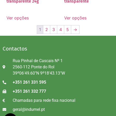
transparente 24g
transparente
Ver opções
Ver opções
1
2
3
4
5
→
Contactos
Rua Pinhal de Cascais Nº 1
2560-112 Ponte do Rol
39º06'49.60"N 9º18'43.13"W
+351 261 331 595
+351 261 332 777
Chamadas para rede fixa nacional
geral@indumel.pt