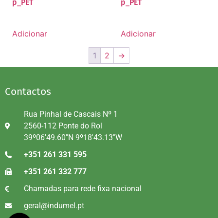
p_PET
p_PET
Adicionar
Adicionar
1
2
→
Contactos
Rua Pinhal de Cascais Nº 1
2560-112 Ponte do Rol
39º06'49.60"N 9º18'43.13"W
+351 261 331 595
+351 261 332 777
Chamadas para rede fixa nacional
geral@indumel.pt