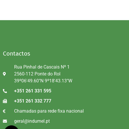
Contactos
Rua Pinhal de Cascais Nº 1
2560-112 Ponte do Rol
39º06'49.60"N 9º18'43.13"W
+351 261 331 595
+351 261 332 777
Chamadas para rede fixa nacional
geral@indumel.pt