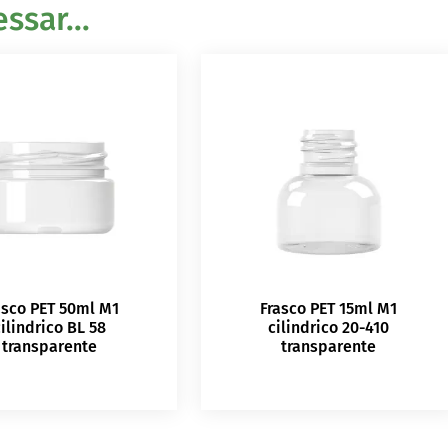
sar...
asco PET 50ml M1
Frasco PET 15ml M1
ilindrico BL 58
cilindrico 20-410
transparente
transparente