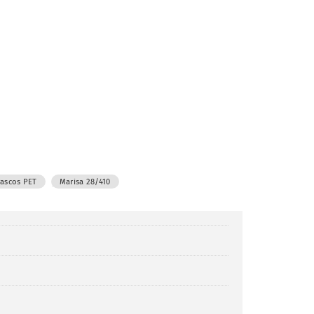
,
rascos PET
Marisa 28/410