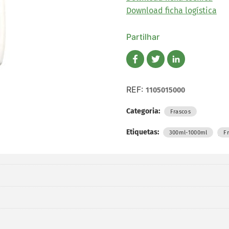
Download ficha logística
Partilhar
REF:
1105015000
Categoria:
Frascos
Etiquetas:
,
300ml-1000ml
F