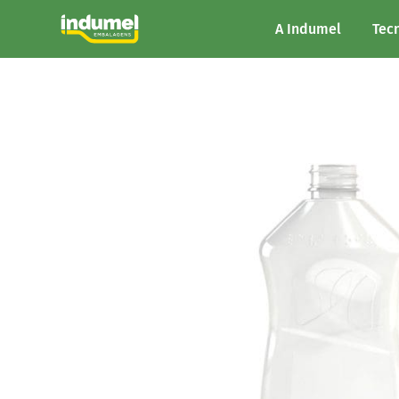
A Indumel
Tec