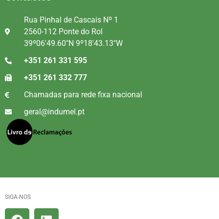
Rua Pinhal de Cascais Nº 1
2560-112 Ponte do Rol
39º06'49.60"N 9º18'43.13"W
+351 261 331 595
+351 261 332 777
Chamadas para rede fixa nacional
geral@indumel.pt
SIGA-NOS