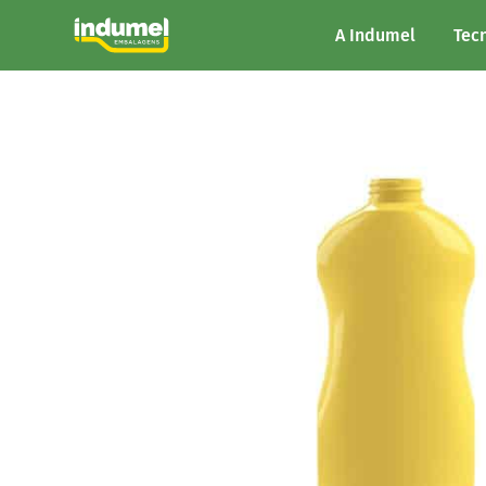
A Indumel
Tec