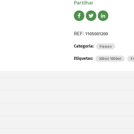
Partilhar
REF:
1105001200
Categoria:
Frascos
Etiquetas:
,
300ml-1000ml
F