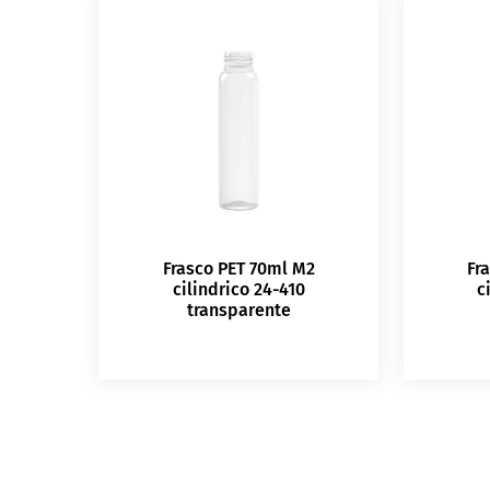
Frasco PET 70ml M2
Fr
cilindrico 24-410
c
transparente