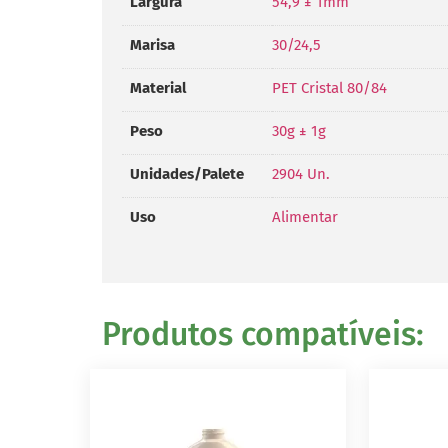
Largura
54,9 ± 1mm
Marisa
30/24,5
Material
PET Cristal 80/84
Peso
30g ± 1g
Unidades/Palete
2904 Un.
Uso
Alimentar
Produtos compatíveis: