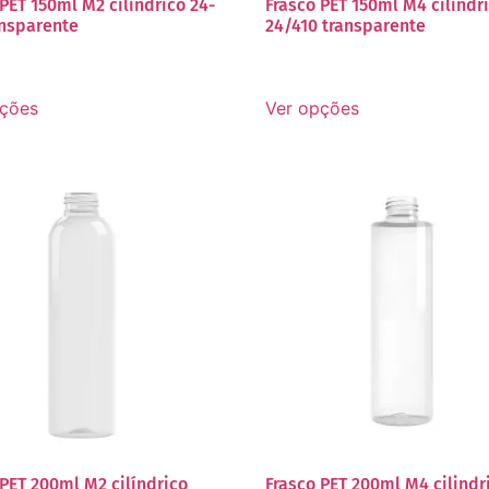
PET 150ml M2 cilindrico 24-
Frasco PET 150ml M4 cilindr
ansparente
24/410 transparente
pções
Ver opções
 PET 200ml M2 cilíndrico
Frasco PET 200ml M4 cilindr