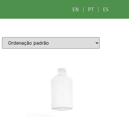
EN
PT
ES