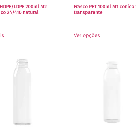
 HDPE/LDPE 200ml M2
Frasco PET 100ml M1 conico 
ico 24/410 natural
transparente
is
Ver opções