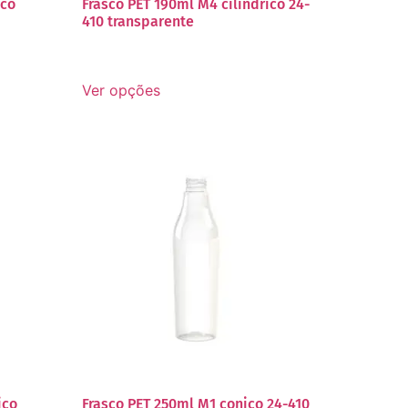
ico
Frasco PET 190ml M4 cilindrico 24-
410 transparente
Ver opções
ico
Frasco PET 250ml M1 conico 24-410