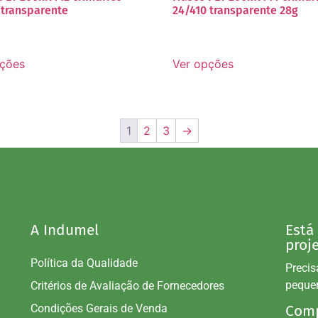
 transparente
24/410 transparente 28g
pções
Ver opções
1
2
3
→
A Indumel
Está
proj
Política da Qualidade
Precis
peque
Critérios de Avaliação de Fornecedores
Condições Gerais de Venda
Comp