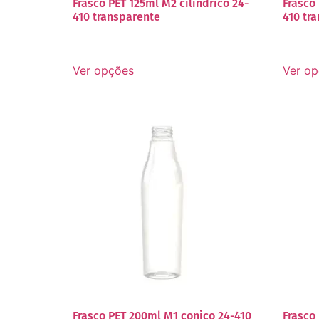
Frasco PET 125ml M2 cilindrico 24-
Frasco 
410 transparente
410 tr
Ver opções
Ver o
Frasco PET 200ml M1 conico 24-410
Frasco