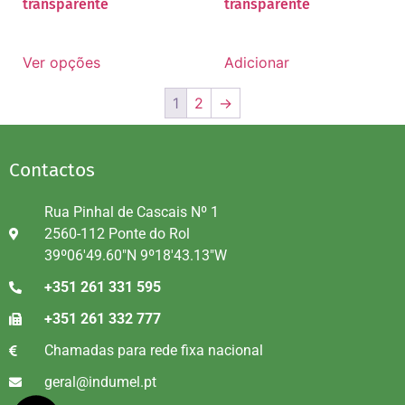
transparente
transparente
Ver opções
Adicionar
1
2
→
Contactos
Rua Pinhal de Cascais Nº 1
2560-112 Ponte do Rol
39º06'49.60"N 9º18'43.13"W
+351 261 331 595
+351 261 332 777
Chamadas para rede fixa nacional
geral@indumel.pt