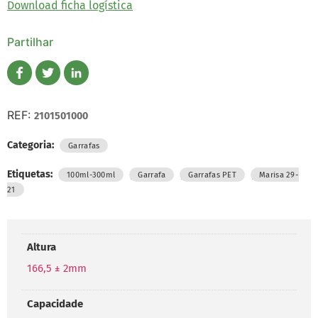
Download ficha logística
Partilhar
REF:
2101501000
Categoria:
Garrafas
Etiquetas:
,
,
,
100ml-300ml
Garrafa
Garrafas PET
Marisa 29-
21
Altura
166,5 ± 2mm
Capacidade