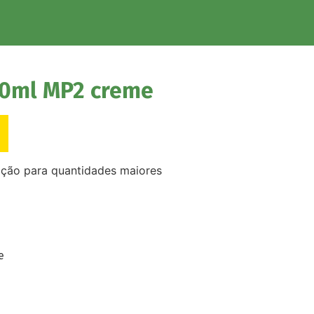
00ml MP2 creme
ação para quantidades maiores
e