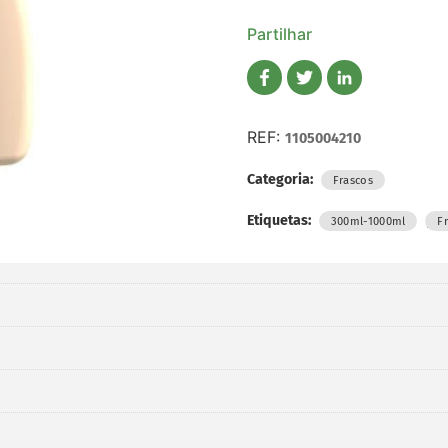
Partilhar
REF:
1105004210
Categoria:
Frascos
Etiquetas:
,
300ml-1000ml
F