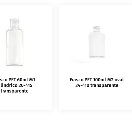
asco PET 60ml M1
Frasco PET 100ml M2 oval
ilindrico 20-415
24-410 transparente
transparente