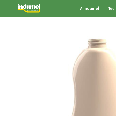
A Indumel
Tec